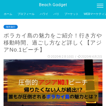
Beach Gadget
ホーム
プロフィール
ハワイ
バリ
プーケット
WEBマーケティ
海外旅行
ボラカイ島の魅力をご紹介！行き方や
移動時間、過ごし方など詳しく【アジ
アNo.1ビーチ】
2020年2月10日
/
2020年4月2日