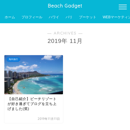
Beach Gadget
ホーム
プロフィール
ハワイ
バリ
プーケット
WEBマーケティ
― ARCHIVES ―
2019年 11月
海外旅行
【自己紹介】ビーチリゾート
が好き過ぎてブログを立ち上
げました(笑)
2019年11月11日